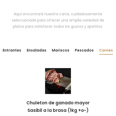
Aquí encontrará nuestra carta, cuidadosamente
seleccionada para ofrecer una amplia variedad de
platos para satisfacer todos los gustos y apetitos.
Entrantes
Ensaladas
Mariscos
Pescados
Carnes
Chuleton de ganado mayor
Sasibil a la brasa (1kg +o-)